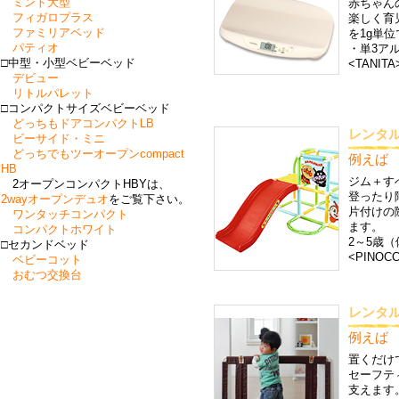
ミント大型
赤ちゃん
フィガロプラス
楽しく育
ファミリアベッド
を1g単
パティオ
・単3ア
□中型・小型ベビーベッド
<TANITA
デビュー
リトルパレット
□コンパクトサイズベビーベッド
どっちもドアコンパクトLB
レンタル
ビーサイド・ミニ
どっちでもツーオープンcompact
例えば 3
HB
ジム＋す
2オープンコンパクトHBYは、
登ったり
2wayオープンデュオ
をご覧下さい。
片付けの
ワンタッチコンパクト
ます。
コンパクトホワイト
2～5歳（
□セカンドベッド
<PINOCC
ベビーコット
おむつ交換台
レンタ
例えば 3
置くだけ
セーフテ
支えます