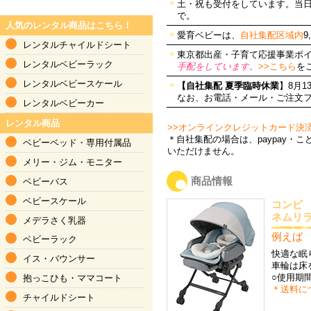
土・祝も受付をしています。当
で。
人気のレンタル商品はこちら！
愛育ベビーは、
自社集配区域内
9
レンタルチャイルドシート
東京都出産・子育て応援事業ポイ
レンタルベビーラック
手配をしています。
>>こちら
を
レンタルベビースケール
【自社集配 夏季臨時休業
】8月
なお、お電話・メール・ご注文
レンタルベビーカー
レンタル商品
>>オンラインクレジットカード決
＊自社集配の場合は、paypay
ベビーベッド
・
専用付属品
いただけません。
メリー・ジム
・
モニター
商品情報
ベビーバス
ベビースケール
コンビ
ネムリラ 
メデラさく乳器
例えば 3
ベビーラック
快適な眠
イス・バウンサー
車輪は床
○使用期間
抱っこひも
・
ママコート
＊送料に
チャイルドシート