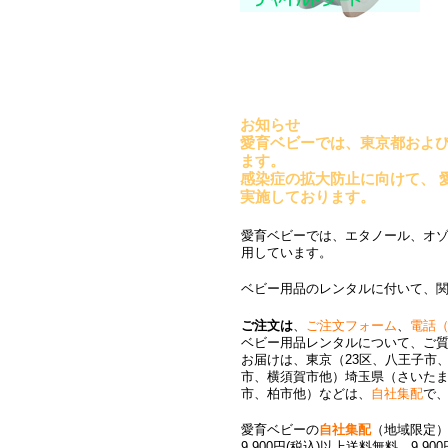
お知らせ
愛育ベビーでは、東京都およ
ます。
感染症の拡大防止に向けて、 
実施しております。
愛育ベビーでは、エタノール、オ
用しています。
ベビー用品のレンタルに付いて、
ご注文は
、
ご注文フォーム
、
電話（0
ベビー用品レンタルについて、ご
お届けは、東京（23区、八王子市
市、横須賀市他）埼玉県（さいた
市、柏市他）などは、
自社集配
で
愛育ベビーの
自社集配
（地域限定
9,900円(税込)以上送料無料。9,9