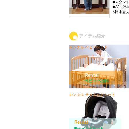
■スタン
■77～9
<日本育児
アイテム紹介
レンタル ベビーベッド
レンタル チャイルドシート