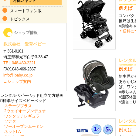
内祝いギフト
例えば 3
スマートフォン版
コンパク
トピックス
後席は生
○前輪キ
＊送料に
ショップ情報
株式会社 愛育ベビー
〒351-0101
埼玉県和光市白子3-38-47
レンタル
TEL.048-469-2221
例えば 6
FAX.048-469-2367
info@ibaby.co.jp
新生児か
→ショップ案内
あらかじ
ば、ワン
○赤ちゃ
レンタルベビーベッド組立て方動画
○適応体重
□標準サイズベビーベッド
○適合：UN
ステージプラス
2ウェイオープンデュオ
ワンタッチレギュラー
レンタル 
ソナタ
ツーオープンムーミン
例えば 3
ネットLA