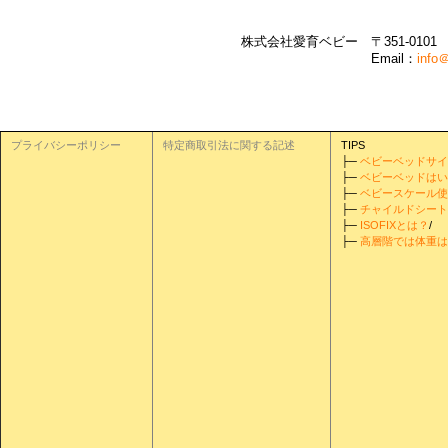
株式会社愛育ベビー 〒351-0101 埼玉県
Email：
info＠
プライバシーポリシー
特定商取引法に関する記述
TIPS
├─
ベビーベッドサイ
├─
ベビーベッドはい
├─
ベビースケール使
├─
チャイルドシート
├─
ISOFIXとは？
/
├─
高層階では体重は