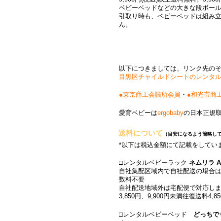
ベビーベッドなどの大きな段ボー
引取り時も、ベビーベッドは組み
ん。
以下につきましては、リンク先の
目黒区チャイルドシートのレンタ
●東京商工会議所会員
・
●和光市商
愛育ベビーは
ergobaby
の日本正規
送料について
（目安になるよう簡略し
*以下は税込金額にて記載をしてい
□レンタルベビーラック
ネムリラ AU
自社集配区域内で自社配送の場合は、9,
数料不要
自社配送地域外は宅配便で対応しま
3,850円、9,900円未満往復送料4
□レンタルベビーベッド
どっちで