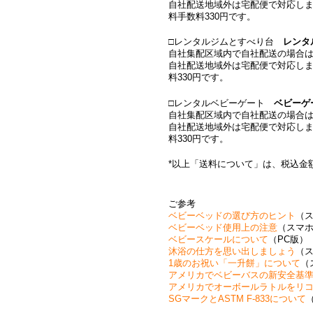
自社配送地域外は宅配便で対応しま
料手数料330円です。
□レンタルジムとすべり台
レンタ
自社集配区域内で自社配送の場合は、9
自社配送地域外は宅配便で対応しま
料330円です。
□レンタルベビーゲート
ベビーゲ
自社集配区域内で自社配送の場合は、
自社配送地域外は宅配便で対応しま
料330円です。
*以上「送料について」は、税込金
ご参考
ベビーベッドの選び方のヒント
（
ベビーベッド使用上の注意
（スマ
ベビースケールについて
（PC版）
沐浴の仕方を思い出しましょう
（
1歳のお祝い「一升餅」について
（
アメリカでベビーバスの新安全基
アメリカでオーボールラトルをリ
SGマークとASTM F-833について