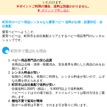
いただけます。
※ポイントご利用の場合、送料は別途かかりません。
▶ ポイントで申し込む
町田市のベビー用品レンタルなら愛育ベビー 送料がお得・設置対応・自
社集配
愛育ベビーへようこそ。
愛育ベビーは、町田市を自社集配エリアとするベビー用品専門のレンタル
ショップです。
町田市で選ばれる理由
ベビー用品専門店の安心品質
全商品は点検・清掃・除菌済み。安全基準を満たした商品のみをお
届けします。
レンタル料金が安い
短期のご利用も、長期のご利用も、レンタル料金が安いので、ムダ
な出費を抑えられます。
町田市は自社集配で送料が安い
往復送料1,200円（税込）。9,900円以上で送料無料。
ベビーベッドはその場で組立、チャイルドシートは取付方法をご案
内します。
梱包不要で返却が簡単
段ボール保管は不要で、そのまま引き取りに伺います。