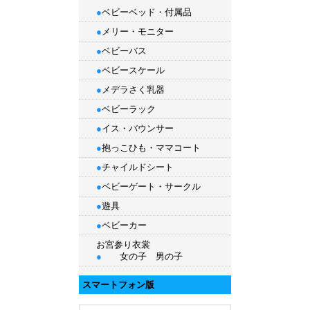
●
ベビーベッド・付属品
●
メリー・モニター
●
ベビーバス
●
ベビースケール
●
メデラさく乳器
●
ベビーラック
●
イス・バウンサー
●
抱っこひも
・
ママコート
●
チャイルドシート
●
ベビーゲート・サークル
●
遊具
●
ベビーカー
お宮参り衣裳
●
女の子
男の子
スマートフォン版