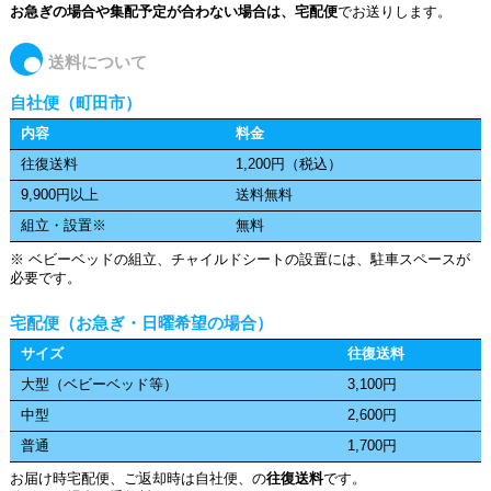
お急ぎの場合や集配予定が合わない場合
は、宅配便
でお送りします。
送料について
自社便（町田市）
内容
料金
往復送料
1,200円（税込）
9,900円以上
送料無料
組立・設置※
無料
※ ベビーベッドの組立、チャイルドシートの設置には、駐車スペースが
必要です。
宅配便（お急ぎ・日曜希望の場合）
サイズ
往復送料
大型（ベビーベッド等）
3,100円
中型
2,600円
普通
1,700円
お届け時宅配便、ご返却時は自社便、の
往復送料
です。