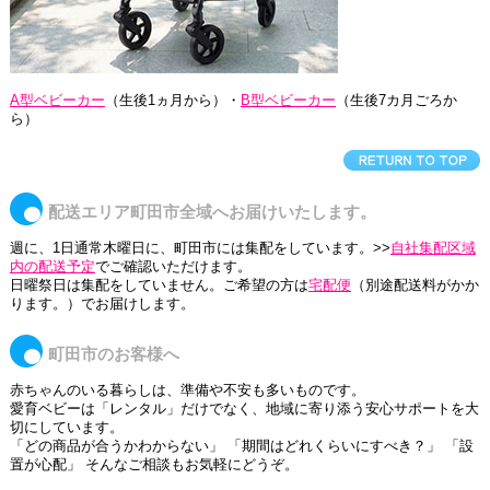
A型ベビーカー
（生後1ヵ月から）・
B型ベビーカー
（生後7カ月ごろか
ら）
配送エリア町田市全域へお届けいたします。
週に、1日通常木曜日に、町田市には集配をしています。>>
自社集配区域
内の配送予定
でご確認いただけます。
日曜祭日は集配をしていません。ご希望の方は
宅配便
（別途配送料がかか
ります。）でお届けします。
町田市のお客様へ
赤ちゃんのいる暮らしは、準備や不安も多いものです。
愛育ベビーは「レンタル」だけでなく、地域に寄り添う安心サポートを大
切にしています。
「どの商品が合うかわからない」 「期間はどれくらいにすべき？」 「設
置が心配」 そんなご相談もお気軽にどうぞ。