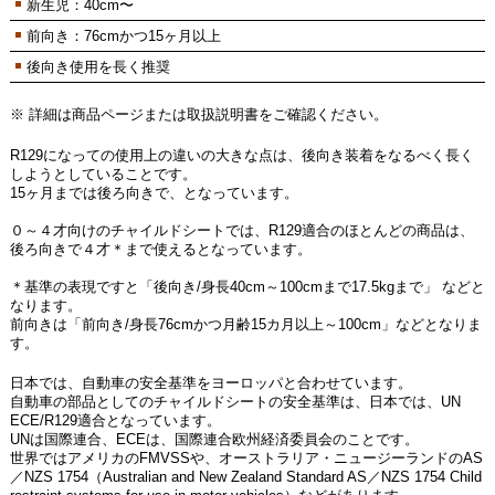
新生児：40cm〜
前向き：76cmかつ15ヶ月以上
後向き使用を長く推奨
※ 詳細は商品ページまたは取扱説明書をご確認ください。
R129になっての使用上の違いの大きな点は、後向き装着をなるべく長く
しようとしていることです。
15ヶ月までは後ろ向きで、となっています。
０～４才向けのチャイルドシートでは、R129適合のほとんどの商品は、
後ろ向きで４才＊まで使えるとなっています。
＊基準の表現ですと「後向き/身長40cm～100cmまで17.5kgまで」 などと
なります。
前向きは「前向き/身長76cmかつ月齢15カ月以上～100cm」などとなりま
す。
日本では、自動車の安全基準をヨーロッパと合わせています。
自動車の部品としてのチャイルドシートの安全基準は、日本では、UN
ECE/R129適合となっています。
UNは国際連合、ECEは、国際連合欧州経済委員会のことです。
世界ではアメリカのFMVSSや、オーストラリア・ニュージーランドのAS
／NZS 1754（Australian and New Zealand Standard AS／NZS 1754 Child