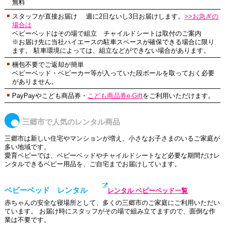
無料
スタッフが直接お届け 週に2日ないし3日お届けします。
>>お急ぎの
場合は
ベビーベッドはその場で組立 チャイルドシートは取付のご案内
※お届け先に当社ハイエースの駐車スペースが確保できる場合に限り
ます。 駐車環境によっては、組立などができない場合があります。
梱包不要でご返却が簡単
ベビーベッド・ベビーカー等が入っていた段ボールを取っておく必要
がありません。
PayPayやこども商品券・
こども商品券e-Gift
をご利用いただけます。
三郷市で人気のレンタル商品
三郷市は新しい住宅やマンションが増え、小さなお子さまのいるご家庭が
多い地域です。
愛育ベビーでは、ベビーベッドやチャイルドシートなど必要な期間だけレ
ンタルできるベビー用品を、ご自宅までお届けしています。
ベビーベッド レンタル
レンタル ベビーベッド一覧
赤ちゃんの安全な寝場所として、多くの三郷市のご家庭にご利用いただい
ています。 お届け時にスタッフがその場で組み立てますので、面倒な作
業は不要です。