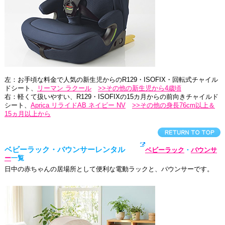
左：お手頃な料金で人気の新生児からのR129・ISOFIX・回転式チャイル
ドシート、
リーマン ラクール
>>その他の新生児から4歳頃
右：軽くて扱いやすい、R129・ISOFIXの15カ月からの前向きチャイルド
シート、
Aprica リライドAB ネイビー NV
>>その他の身長76cm以上＆
15ヵ月以上から
ベビーラック・バウンサーレンタル
ベビーラック
・
バウンサ
ー
一覧
日中の赤ちゃんの居場所として便利な電動ラックと、バウンサーです。