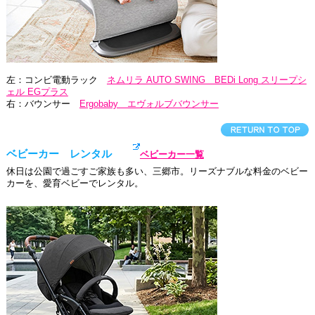
左：コンビ電動ラック
ネムリラ AUTO SWING BEDi Long スリープシ
ェル EGプラス
右：バウンサー
Ergobaby エヴォルブバウンサー
ベビーカー レンタル
ベビーカー一覧
休日は公園で過ごすご家族も多い、三郷市。リーズナブルな料金のベビー
カーを、愛育ベビーでレンタル。