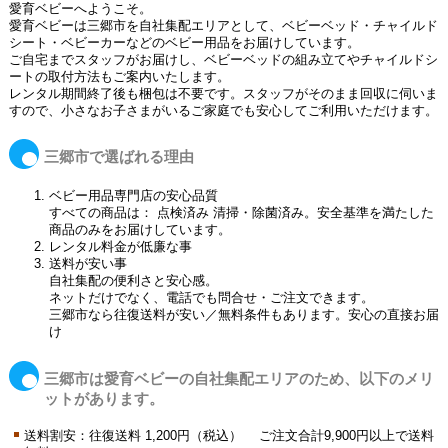
愛育ベビーへようこそ。
愛育ベビーは三郷市を自社集配エリアとして、ベビーベッド・チャイルド
シート・ベビーカーなどのベビー用品をお届けしています。
ご自宅までスタッフがお届けし、ベビーベッドの組み立てやチャイルドシ
ートの取付方法もご案内いたします。
レンタル期間終了後も梱包は不要です。スタッフがそのまま回収に伺いま
すので、小さなお子さまがいるご家庭でも安心してご利用いただけます。
三郷市で選ばれる理由
ベビー用品専門店の安心品質
すべての商品は： 点検済み 清掃・除菌済み。安全基準を満たした
商品のみをお届けしています。
レンタル料金が低廉な事
送料が安い事
自社集配の便利さと安心感。
ネットだけでなく、電話でも問合せ・ご注文できます。
三郷市なら往復送料が安い／無料条件もあります。安心の直接お届
け
三郷市は愛育ベビーの自社集配エリアのため、以下のメリ
ットがあります。
送料割安：往復送料 1,200円（税込） ご注文合計9,900円以上で送料