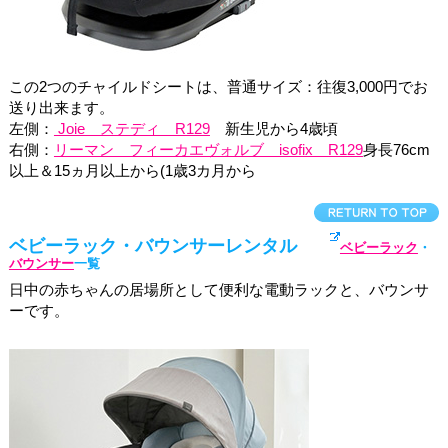
この2つのチャイルドシートは、普通サイズ：往復3,000円でお
送り出来ます。
左側：
Joie ステディ R129
新生児から4歳頃
右側：
リーマン フィーカエヴォルブ isofix R129
身長76cm
以上＆15ヵ月以上から(1歳3カ月から
ベビーラック・バウンサーレンタル
ベビーラック
・
バウンサー
一覧
日中の赤ちゃんの居場所として便利な電動ラックと、バウンサ
ーです。