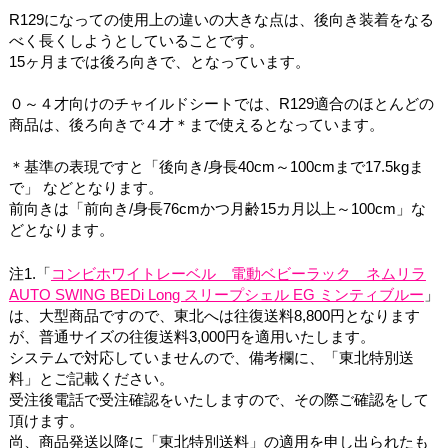
R129になっての使用上の違いの大きな点は、後向き装着をなる
べく長くしようとしていることです。
15ヶ月までは後ろ向きで、となっています。
０～４才向けのチャイルドシートでは、R129適合のほとんどの
商品は、後ろ向きで４才＊まで使えるとなっています。
＊基準の表現ですと「後向き/身長40cm～100cmまで17.5kgま
で」 などとなります。
前向きは「前向き/身長76cmかつ月齢15カ月以上～100cm」な
どとなります。
注1
.「
コンビホワイトレーベル 電動ベビーラック ネムリラ
AUTO SWING BEDi Long スリープシェル EG ミンティブルー
」
は、大型商品ですので、東北へは往復送料8,800円となります
が、普通サイズの往復送料3,000円を適用いたします。
システムで対応していませんので、備考欄に、「東北特別送
料」とご記載ください。
受注後電話で受注確認をいたしますので、その際ご確認をして
頂けます。
尚、商品発送以降に「東北特別送料」の適用を申し出られたも