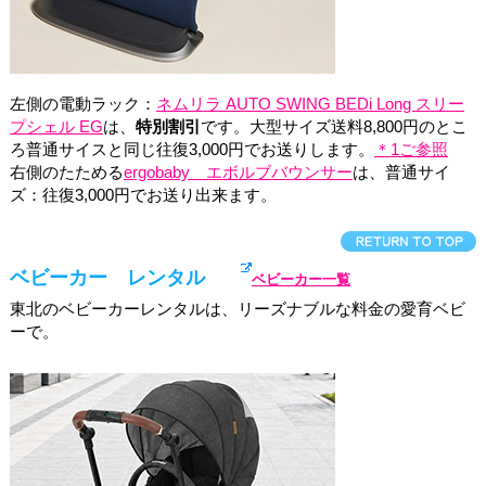
左側の電動ラック：
ネムリラ AUTO SWING BEDi Long スリー
プシェル EG
は、
特別割引
です。大型サイズ送料8,800円のとこ
ろ普通サイスと同じ往復3,000円でお送りします。
＊1ご参照
右側のたためる
ergobaby エボルブバウンサー
は、普通サイ
ズ：往復3,000円でお送り出来ます。
ベビーカー レンタル
ベビーカー一覧
東北のベビーカーレンタルは、リーズナブルな料金の愛育ベビ
ーで。