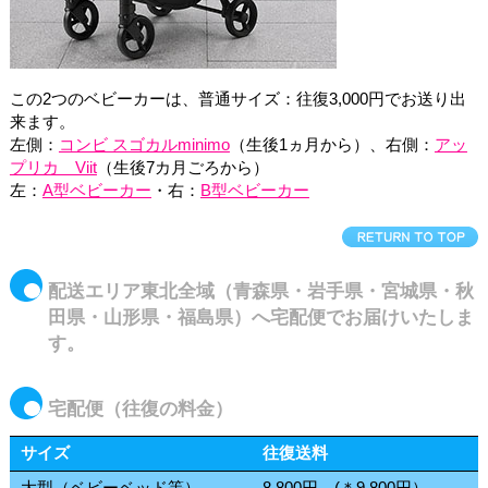
この2つのベビーカーは、普通サイズ：往復3,000円でお送り出
来ます。
左側：
コンビ スゴカルminimo
（生後1ヵ月から）、右側：
アッ
プリカ Viit
（生後7カ月ごろから）
左：
A型ベビーカー
・右：
B型ベビーカー
配送エリア東北全域（青森県・岩手県・宮城県・秋
田県・山形県・福島県）へ宅配便でお届けいたしま
す。
宅配便
（往復の料金）
サイズ
往復送料
大型（ベビーベッド等）
8,800円 (＊9,800円）