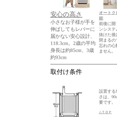
オートク
安心の高さ
能
小さなお子様が手を
前後に開
伸ばしてもレバーに
ンシステ
抜けた後
届かない安心設計、
閉まるの
118.3cm。2歳の平均
忘れの心
身長は約85cm、3歳
ません。
約93cm
取付け条件
設置する
さは、90
要です。
△ＴＯＰ