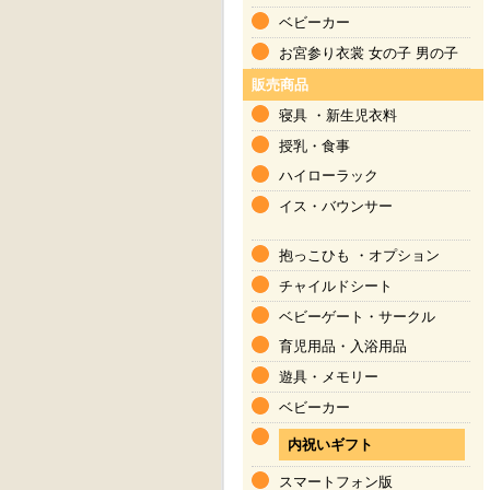
ベビーカー
お宮参り衣裳
女の子
男の子
販売商品
寝具
・
新生児衣料
授乳・食事
ハイローラック
イス・バウンサー
抱っこひも
・
オプション
チャイルドシート
ベビーゲート・サークル
育児用品
・
入浴用品
遊具・メモリー
ベビーカー
内祝いギフト
スマートフォン版