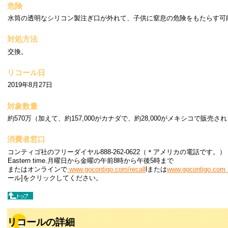
危険
水筒の透明なシリコン製注ぎ口が外れて、子供に窒息の危険をもたらす可
対処方法
交換。
リコール日
2019年8月27日
対象数量
約570万（加えて、約157,000がカナダで、約28,000がメキシコで販売さ
消費者窓口
コンティゴ社のフリーダイヤル888-262-0622（＊アメリカの電話です。）
Eastern time.月曜日から金曜の午前8時から午後5時まで
またはオンラインで
www.gocontigo.com/recall
lまたは
www.gocontigo.com
ール]をクリックしてください。
リコールの詳細