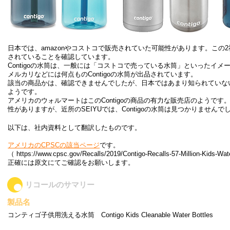
日本では、amazonやコストコで販売されていた可能性があります。この2社
されていることを確認しています。
Contigoの水筒は、一般には「コストコで売っている水筒」といったイメ
メルカリなどには何点ものContigoの水筒が出品されています。
該当の商品かは、確認できませんでしたが、日本ではあまり知られていないC
ようです。
アメリカのウォルマートはこのContigoの商品の有力な販売店のようです
性がありますが、近所のSEIYUでは、Contigoの水筒は見つかりませんで
以下は、社内資料として翻訳したものです。
アメリカのCPSCの該当ページ
です。
（ https://www.cpsc.gov/Recalls/2019/Contigo-Recalls-57-Million-Kids-Wa
正確には原文にてご確認をお願いします。
リコールのサマリー
製品名
コンティゴ子供用洗える水筒 Contigo Kids Cleanable Water Bottles