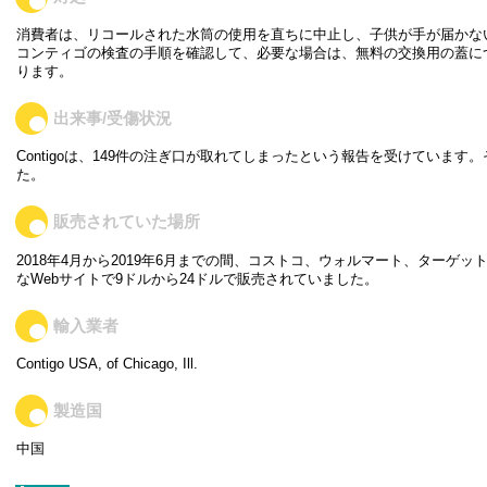
消費者は、リコールされた水筒の使用を直ちに中止し、子供が手が届かな
コンティゴの検査の手順を確認して、必要な場合は、無料の交換用の蓋に
ります。
出来事/受傷状況
Contigoは、149件の注ぎ口が取れてしまったという報告を受けています
た。
販売されていた場所
2018年4月から2019年6月までの間、コストコ、ウォルマート、ターゲ
なWebサイトで9ドルから24ドルで販売されていました。
輸入業者
Contigo USA, of Chicago, Ill.
製造国
中国