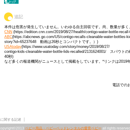
追記
本件は危害が発生していません。いわゆる自主回収です。尚、数量が多く
CNN
(https://edition.cnn.com/2019/08/27/health/contigo-water-bottle-
ABC
(https://abcnews.go.com/US/contigo-recalls-cleanable-water-bottles-k
story?id=65237648 動画は26秒とコンパクトです。）)
USAtoday
(https://www.usatoday.com/story/money/2019/08/27/
contigo-kids-cleanable-water-bottle-lids-recalled/21316
40秒)
など多くの報道機関がニュースとして掲載をしています。*リンクは2019年
電話での
法に関する記述
copyright©2013
ベビー用品・ベビ―ベッドレンタルの愛育ベビー
all rights reserved