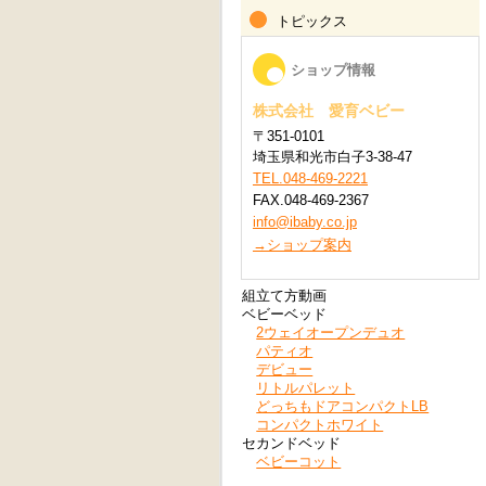
トピックス
ショップ情報
株式会社 愛育ベビー
〒351-0101
埼玉県和光市白子3-38-47
TEL.048-469-2221
FAX.048-469-2367
info@ibaby.co.jp
→ショップ案内
組立て方動画
ベビーベッド
2ウェイオープンデュオ
パティオ
デビュー
リトルパレット
どっちもドアコンパクトLB
コンパクトホワイト
セカンドベッド
ベビーコット