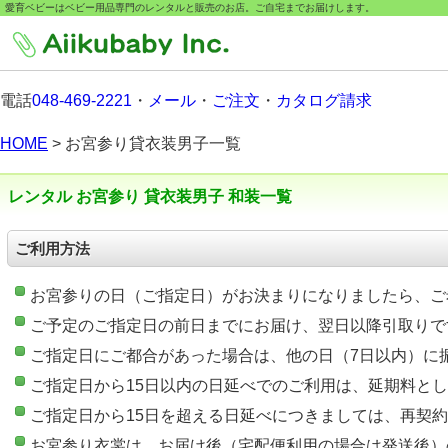
愛育ベビーはベビー用品専門のレンタルと販売のお店。ご自宅までお届けします。
電話
048-469-2221
・
メール
・
ご注文
・
カタログ請求
HOME
> お宮参り貸衣装男子一覧
レンタル お宮参り 貸衣装男子 和装一覧
ご利用方法
お宮参りの日（ご指定日）がお決まりになりましたら、ご
ご予定のご指定日の前日までにお届け、翌日以降引
ご指定日にご都合があった場合は、他の日（7日
ご指定日から15日以内の日延べでのご利用は、延
ご指定日から15日を超える日延べにつきましては、再契
お宮参り衣裳は、お届け後（宅配便利用の場合は発送後）