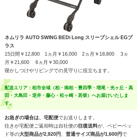
ネムリラ AUTO SWING BEDi Long スリープシェル EGプ
ラス
15日間￥12,800 1ヵ月￥16,000 2ヵ月￥18,800 3ヵ
月￥21,600 6ヵ月￥30,000
寝かしつけやリビングでの見守りに役立ちます。
配送エリア：柏市全域（柏・南柏・豊四季・増尾・光ヶ丘・高
田・大島田・逆井・藤心・松ヶ崎・若柴）へお届けいたしま
す。
お急ぎの場合は、宅配便
でお送りします。
往きが宅配便ご返却時は自社便の
往復送料
が、ベビーベッ
ド等の
大型商品が2,920円
、
普通サイズ商品が1,600円
で