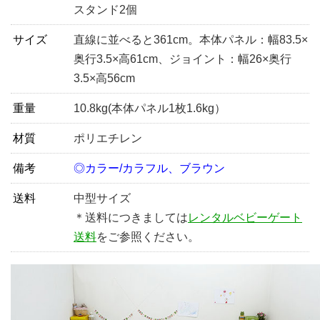
スタンド2個
サイズ
直線に並べると361cm。本体パネル：幅83.5×
奥行3.5×高61cm、ジョイント：幅26×奥行
3.5×高56cm
重量
10.8kg(本体パネル1枚1.6kg）
材質
ポリエチレン
備考
◎カラー/カラフル、ブラウン
送料
中型サイズ
＊送料につきましては
レンタルベビーゲート
送料
をご参照ください。