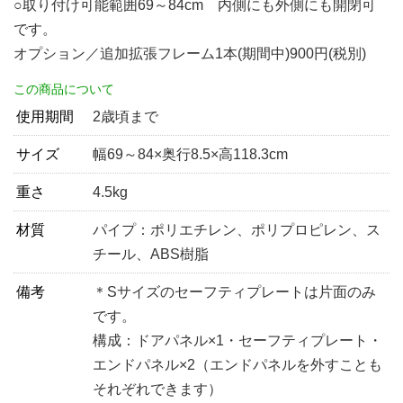
○取り付け可能範囲69～84cm 内側にも外側にも開閉可
です。
オプション／追加拡張フレーム1本(期間中)900円(税別)
この商品について
使用期間
2歳頃まで
サイズ
幅69～84×奥行8.5×高118.3cm
重さ
4.5kg
材質
パイプ：ポリエチレン、ポリプロピレン、ス
チール、ABS樹脂
備考
＊Sサイズのセーフティプレートは片面のみ
です。
構成：ドアパネル×1・セーフティプレート・
エンドパネル×2（エンドパネルを外すことも
それぞれできます）