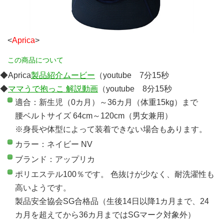
<
Aprica
>
この商品について
◆Aprica
製品紹介ムービー
（youtube 7分15秒
◆
ママうで抱っこ 解説動画
（youtube 8分15秒
適合：新生児（0カ月）～36カ月（体重15kg）まで
腰ベルトサイズ 64cm～120cm（男女兼用）
※身長や体型によって装着できない場合もあります。
カラー：ネイビー NV
ブランド：アップリカ
ポリエステル100％です。 色抜けが少なく、耐洗濯性も
高いようです。
製品安全協会SG合格品（生後14日以降1カ月まで、24
カ月を超えてから36カ月まではSGマーク対象外）