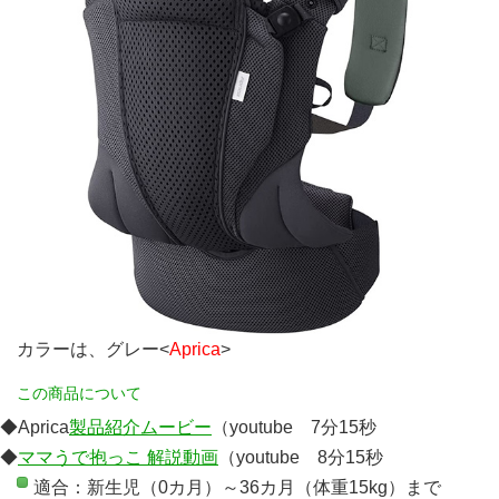
カラーは、グレー<
Aprica
>
この商品について
◆Aprica
製品紹介ムービー
（youtube 7分15秒
◆
ママうで抱っこ 解説動画
（youtube 8分15秒
適合：新生児（0カ月）～36カ月（体重15kg）まで