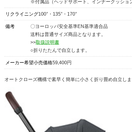
※付属品（ヘッドサポート、インナークッショ
リクライニング
100°・135°・170°
備考
〇ヨーロッパ安全基準EN基準適合品
送料は普通サイズ商品となります。
>>
取扱説明書
○折りたたんで自立します。
メーカー希望小売価格
59,400円
オートクローズ機構で素早く簡単に小さく折り畳め自立しま