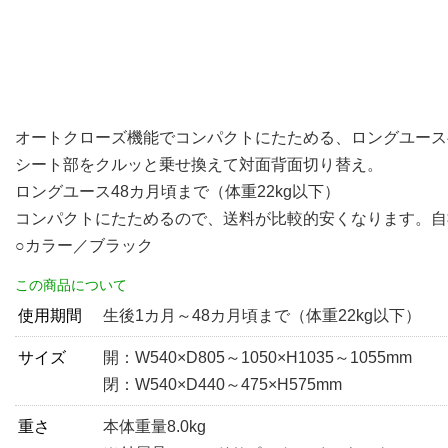
オートクローズ機能でコンパクトにたためる、ロングユース
シート部をクルッと乗せ換えて対面背面切り替え。
ロングユース48カ月頃まで（体重22kg以下）
コンパクトにたためるので、送料が比較的安くなります。自社
○カラー／ブラック
この商品について
使用期間
生後1カ月～48カ月頃まで（体重22kg以下）
サイズ
開：W540×D805～1050×H1035～1055mm
閉：W540×D440～475×H575mm
重さ
本体重量8.0kg