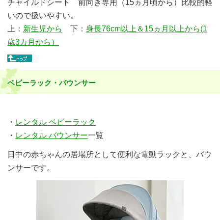
チャイルドシート 前向き専用（15ヵ月頃から）比較的軽
いので扱いやすい。
上：
新生児から
下：
身長76cm以上＆15ヵ月以上から(1
歳3カ月から）
ベビーラック・バウンサー
・
レンタル ベビーラック
・
レンタル バウンサー
一覧
日中の赤ちゃんの居場所として便利な電動ラックと、バウ
ンサーです。