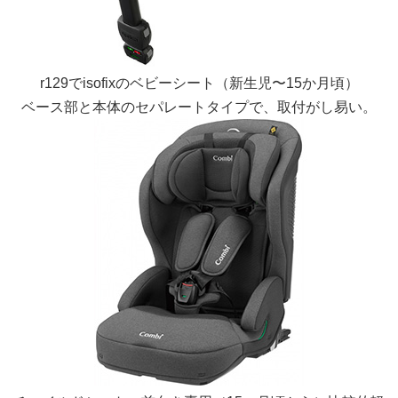
r129でisofixのベビーシート（新生児〜15か月頃）
ベース部と本体のセパレートタイプで、取付がし易い。